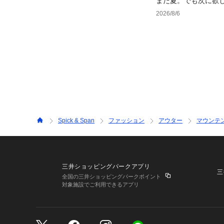
まだ夏。でも次に欲
2026/8/6
Spick & Span
ファッション
アウター
マウンテ
三井ショッピングパークアプリ
三
全国の三井ショッピングパークポイント
対象施設でご利用できるアプリ