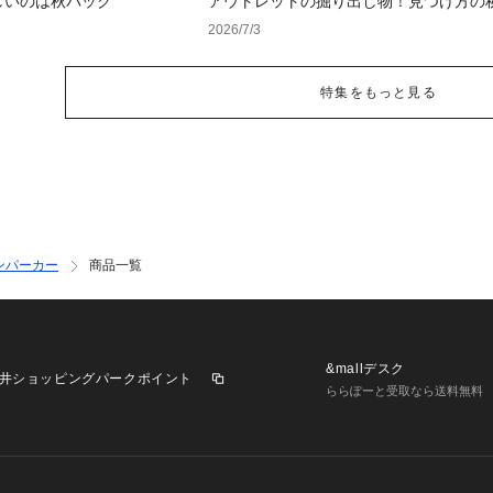
しいのは秋バッグ
アウトレットの掘り出し物！見つけ方の
2026/7/3
特集をもっと見る
ンパーカー
商品一覧
&mallデスク
井ショッピングパークポイント
ららぽーと受取なら送料無料