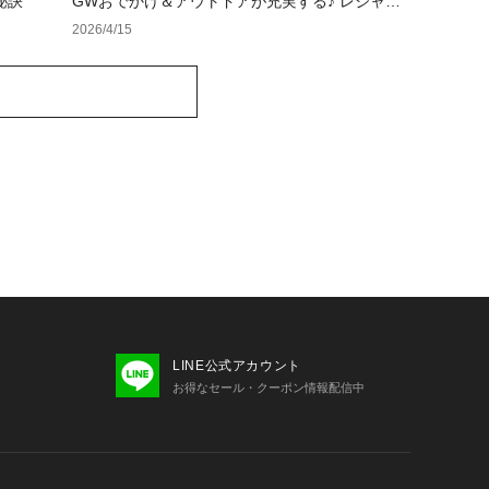
秘訣
GWおでかけ＆アウトドアが充実する♪ レジャ
ー・キャンプアイテム特集
2026/4/15
LINE公式アカウント
お得なセール・クーポン情報配信中