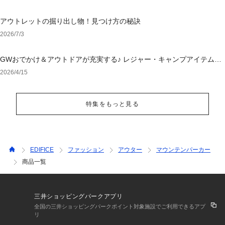
アウトレットの掘り出し物！見つけ方の秘訣
2026/7/3
GWおでかけ＆アウトドアが充実する♪ レジャー・キャンプアイテム特
集
2026/4/15
特集をもっと見る
EDIFICE
ファッション
アウター
マウンテンパーカー
商品一覧
三井ショッピングパークアプリ
全国の三井ショッピングパークポイント対象施設でご利用できるアプ
リ