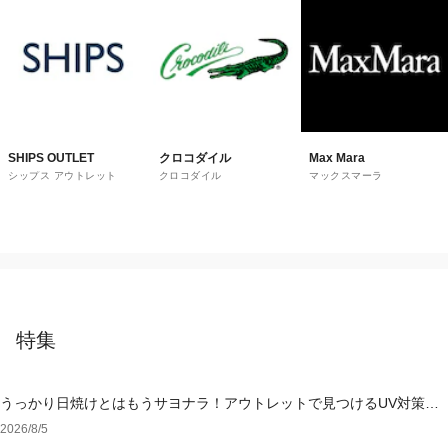
SHIPS OUTLET
クロコダイル
Max Mara
シップス アウトレット
クロコダイル
マックスマーラ
特集
うっかり日焼けとはもうサヨナラ！アウトレットで見つけるUV対策ウ
ェア
2026/8/5