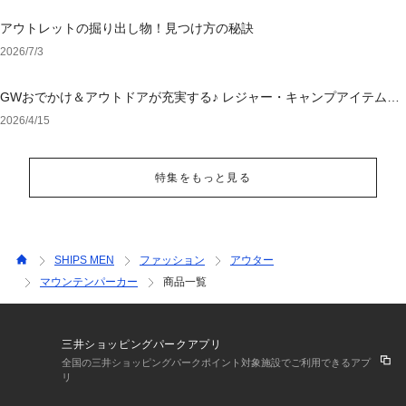
アウトレットの掘り出し物！見つけ方の秘訣
2026/7/3
GWおでかけ＆アウトドアが充実する♪ レジャー・キャンプアイテム特
集
2026/4/15
特集をもっと見る
SHIPS MEN
ファッション
アウター
マウンテンパーカー
商品一覧
三井ショッピングパークアプリ
全国の三井ショッピングパークポイント対象施設でご利用できるアプ
リ