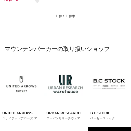
1
1
件 /
件中
マウンテンパーカーの取り扱いショップ
UNITED ARROWS
URBAN RESEARCH
B.C STOCK
ユナイテッドアローズ アウ
アーバンリサーチウェアハ
ベーセーストック
OUTLET
ware house
トレット
ウス