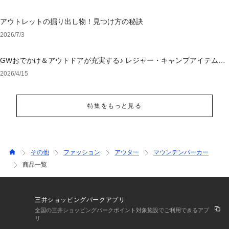
アウトレットの掘り出し物！見つけ方の秘訣
2026/7/3
GWおでかけ＆アウトドアが充実する♪ レジャー・キャンプアイテム特
集
2026/4/15
特集をもっと見る
その他
ファッション
アウター
マウンテンパーカー
商品一覧
三井ショッピングパークアプリ
全国の三井ショッピングパークポイント対象施設でご利用できるアプ
リ