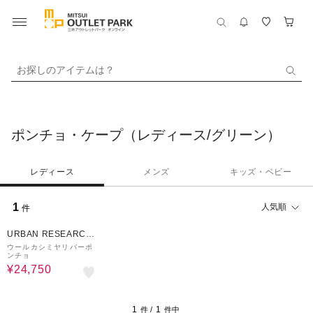
お探しのアイテムは？
ポンチョ・ケープ（レディース/グリーン）
レディース
メンズ
キッズ・ベビー
1
人気順
件
50%OFF
URBAN RESEARCH
ware house
ウールカシミヤリバーポ
ンチョ
¥24,750
1
1
件 /
件中