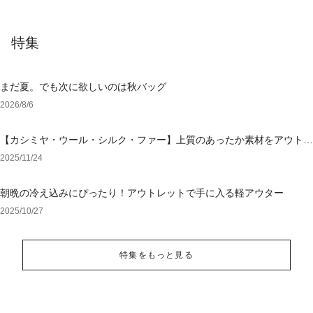
特集
まだ夏。でも次に欲しいのは秋バッグ
2026/8/6
【カシミヤ・ウール・シルク・ファー】上質のあったか素材をアウトレ
ットでGET
2025/11/24
朝晩の冷え込みにぴったり！アウトレットで手に入る軽アウター
2025/10/27
特集をもっと見る