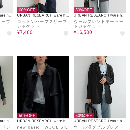
60%OFF
50%OFF
re ho
URBAN RESEARCH ware ho
URBAN RESEARCH ware ho
use
use
リーブ
コットンハーフスリーブ
ウールブレンドテーラー
ジャケット
ドジャケット
¥7,480
¥16,500
50%OFF
50%OFF
re ho
URBAN RESEARCH ware ho
URBAN RESEARCH ware ho
use
use
ードジ
new basic WOOL SIL
ウール混ダブルブレスト