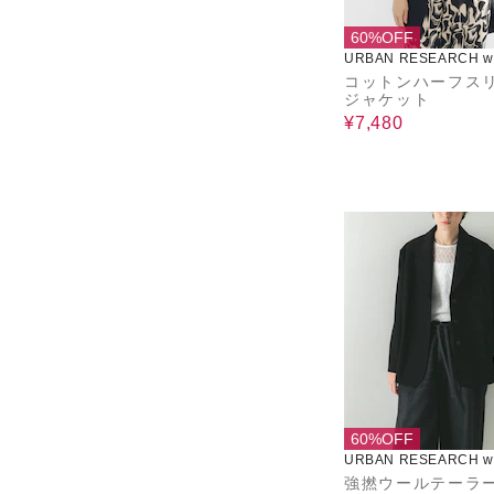
60%OFF
URBAN RESEARCH wa
use
コットンハーフス
ジャケット
¥7,480
60%OFF
URBAN RESEARCH wa
use
強撚ウールテーラ