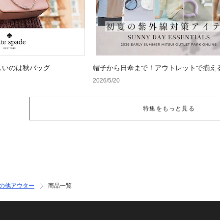
しいのは秋バッグ
帽子から日傘まで！アウトレットで揃え
紫外線対策アイテム
2026/5/20
特集をもっと見る
の他アウター
商品一覧