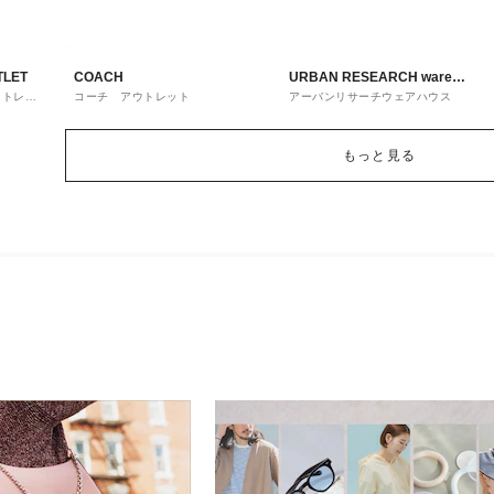
TLET
COACH
URBAN RESEARCH ware
ウトレッ
コーチ アウトレット
アーバンリサーチウェアハウス
house
もっと見る