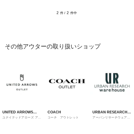
2
2
件 /
件中
その他アウターの取り扱いショップ
UNITED ARROWS
COACH
URBAN RESEARCH
ユナイテッドアローズ アウ
コーチ アウトレット
アーバンリサーチウェアハ
OUTLET
ware house
トレット
ウス