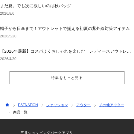
まだ夏。でも次に欲しいのは秋バッグ
2026/8/6
帽子から日傘まで！アウトレットで揃える初夏の紫外線対策アイテム
2026/5/20
【2026年最新】コスパよくおしゃれを楽しむ！レディースアウトレッ
トおすすめブランド特集
2026/4/30
特集をもっと見る
ESTNATION
ファッション
アウター
その他アウター
商品一覧
三井ショッピングパークアプリ