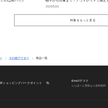
しいのは秋バッグ
帽子から日傘まで！アウトレットで揃え
紫外線対策アイテム
2026/5/20
特集をもっと見る
ー
その他アウター
商品一覧
&mallデスク
井ショッピングパークポイント
ららぽーと受取なら送料無料