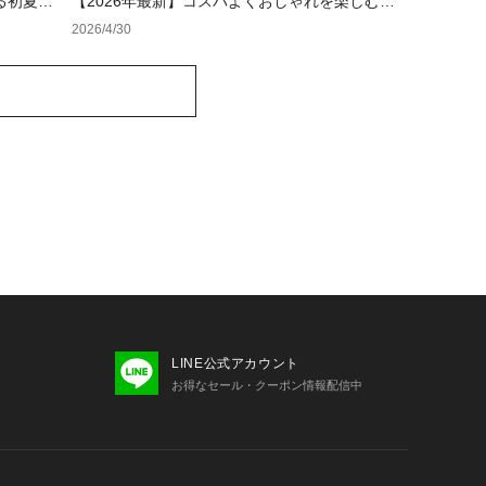
る初夏の
【2026年最新】コスパよくおしゃれを楽しむ！
レディースアウトレットおすすめブランド特集
2026/4/30
LINE公式アカウント
お得なセール・クーポン情報配信中