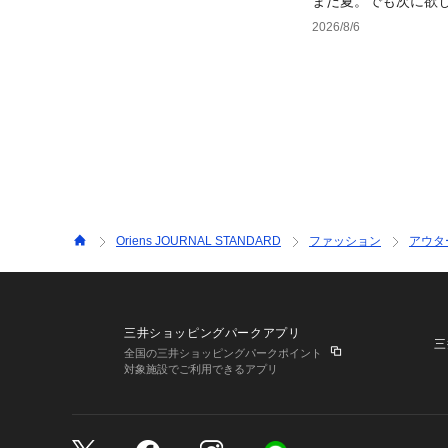
まだ夏。でも次に欲
2026/8/6
Oriens JOURNAL STANDARD
ファッション
アウタ
三井ショッピングパークアプリ
三
全国の三井ショッピングパークポイント
対象施設でご利用できるアプリ