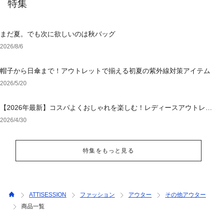
特集
まだ夏。でも次に欲しいのは秋バッグ
2026/8/6
帽子から日傘まで！アウトレットで揃える初夏の紫外線対策アイテム
2026/5/20
【2026年最新】コスパよくおしゃれを楽しむ！レディースアウトレッ
トおすすめブランド特集
2026/4/30
特集をもっと見る
ATTISESSION
ファッション
アウター
その他アウター
商品一覧