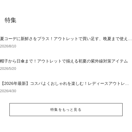
特集
夏コーデに新鮮さをプラス！アウトレットで買い足す、晩夏まで使える
アイテム
2026/8/10
帽子から日傘まで！アウトレットで揃える初夏の紫外線対策アイテム
2026/5/20
【2026年最新】コスパよくおしゃれを楽しむ！レディースアウトレッ
トおすすめブランド特集
2026/4/30
特集をもっと見る