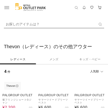
お探しのアイテムは？
Thevon（レディース）のその他アウター
レディース
メンズ
キッズ・ベビー
4
人気順
件
Thevon
74%OFF
PALGROUP OUTLET
PALGROUP OUTLET
PALGROUP OUTLET
裾フリンジショートGジ
サマーツイードプリーツ
サマーツイードプリーツ
ャン
ベスト
ベスト
¥2,200
¥6,600
¥6,600