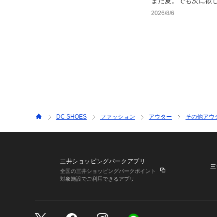
まだ夏。でも次に欲
2026/8/6
DC SHOES
ファッション
アウター
その他アウ
三井ショッピングパークアプリ
三
全国の三井ショッピングパークポイント
対象施設でご利用できるアプリ