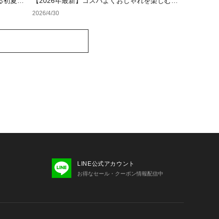
る初夏の
【2026年最新】コスパよくおしゃれを楽しむ！
レディースアウトレットおすすめブランド特集
2026/4/30
LINE公式アカウント
お得なセール・クーポン情報配信中