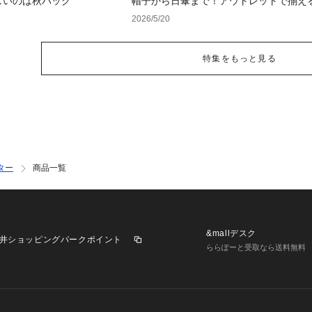
しいのは秋バッグ
帽子から日傘まで！アウトレットで揃え
紫外線対策アイテム
2026/5/20
特集をもっと見る
ター
商品一覧
&mallデスク
井ショッピングパークポイント
ららぽーと受取なら送料無料