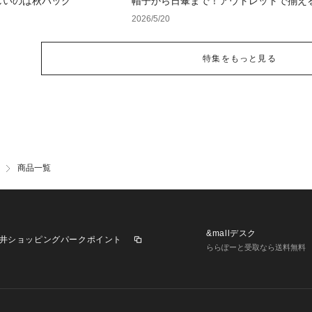
しいのは秋バッグ
帽子から日傘まで！アウトレットで揃え
紫外線対策アイテム
2026/5/20
特集をもっと見る
商品一覧
&mallデスク
井ショッピングパークポイント
ららぽーと受取なら送料無料