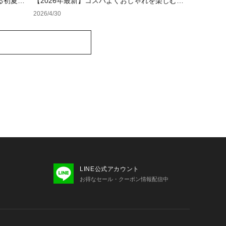
る初夏の
【2026年最新】コスパよくおしゃれを楽しむ！
レディースアウトレットおすすめブランド特集
2026/4/30
LINE公式アカウント
お得なセール・クーポン情報配信中