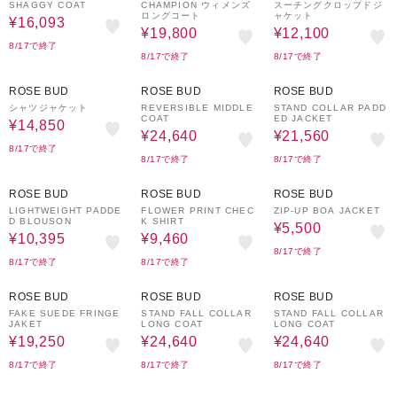
SHAGGY COAT
CHAMPION ウィメンズ
スーチングクロップドジ
ロングコート
ャケット
¥16,093
¥19,800
¥12,100
8/17で終了
8/17で終了
8/17で終了
50%OFF
30%OFF
30%OFF
ROSE BUD
ROSE BUD
ROSE BUD
シャツジャケット
REVERSIBLE MIDDLE
STAND COLLAR PADD
COAT
ED JACKET
¥14,850
¥24,640
¥21,560
8/17で終了
8/17で終了
8/17で終了
30%OFF
50%OFF
50%OFF
ROSE BUD
ROSE BUD
ROSE BUD
LIGHTWEIGHT PADDE
FLOWER PRINT CHEC
ZIP-UP BOA JACKET
D BLOUSON
K SHIRT
¥5,500
¥10,395
¥9,460
8/17で終了
8/17で終了
8/17で終了
30%OFF
30%OFF
30%OFF
ROSE BUD
ROSE BUD
ROSE BUD
FAKE SUEDE FRINGE
STAND FALL COLLAR
STAND FALL COLLAR
JAKET
LONG COAT
LONG COAT
¥19,250
¥24,640
¥24,640
8/17で終了
8/17で終了
8/17で終了