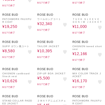
8/17で終了
8/17で終了
8/17で終了
30%OFF
30%OFF
50%OFF
ROSE BUD
ROSE BUD
ROSE BUD
PATCHWORK FAUXFU
ウールロングコート
ＴＵＣＫ ＳＬＥＥＶＥ
R COAT
ＤＥＮＩＭ ＪＡＣＫＥＴ
¥32,340
¥19,250
¥11,000
8/17で終了
8/17で終了
8/17で終了
70%OFF
30%OFF
30%OFF
ROSE BUD
ROSE BUD
ROSE BUD
SUPP ガウン風コート
TAILOR JACKET
CHIGNON tweed short
vest
¥8,580
¥10,395
¥12,166
8/17で終了
8/17で終了
8/17で終了
30%OFF
50%OFF
30%OFF
ROSE BUD
ROSE BUD
ROSE BUD
CHIGNON cardboard
ZIP-UP BOA JACKET
MIX COLOR TRACK J
Vneck vest
ACKET
¥5,500
¥10,626
¥16,170
8/17で終了
8/17で終了
8/17で終了
30%OFF
50%OFF
30%OFF
ROSE BUD
ROSE BUD
ROSE BUD
STAND COLLAR PADD
２ＷＡＹデニムビスチェ
PATCHWORK FAUXFU
ED JACKET
R COAT