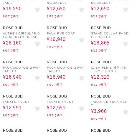
JAKET
NG JACKET
NG JACKET
¥19,250
¥12,650
¥12,650
8/17で終了
8/17で終了
8/17で終了
20%OFF
30%OFF
30%OFF
ROSE BUD
ROSE BUD
ROSE BUD
AUTHEN CIRCULAR D
FAUX FUR COAT
STAND COLLAR PADD
ENIM TRYCKER JACK
ED JACKET
¥16,940
ET
¥28,160
¥18,865
8/17で終了
8/17で終了
8/17で終了
30%OFF
30%OFF
30%OFF
ROSE BUD
ROSE BUD
ROSE BUD
FAUX MOUTON ２WAY
FAUX MOUTON ２WAY
CASA FLINE 幾何パタ
JACKET
JACKET
ーンニットベスト
¥16,940
¥16,940
¥12,320
8/17で終了
8/17で終了
8/17で終了
30%OFF
30%OFF
50%OFF
ROSE BUD
ROSE BUD
ROSE BUD
FAUXFUR VEST
FAUXFUR VEST
TAILORED TUCK VES
T
¥12,551
¥12,551
¥3,960
8/17で終了
8/17で終了
8/17で終了
30%OFF
30%OFF
50%OFF
ROSE BUD
ROSE BUD
ROSE BUD