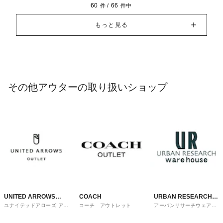
60
66
件 /
件中
もっと見る
その他アウターの取り扱いショップ
UNITED ARROWS
COACH
URBAN RESEARCH
ユナイテッドアローズ アウ
コーチ アウトレット
アーバンリサーチウェアハ
OUTLET
ware house
トレット
ウス