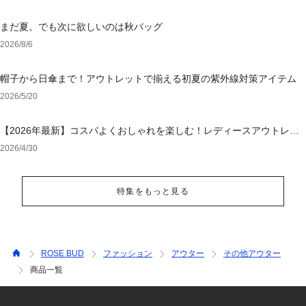
まだ夏。でも次に欲しいのは秋バッグ
2026/8/6
帽子から日傘まで！アウトレットで揃える初夏の紫外線対策アイテム
2026/5/20
【2026年最新】コスパよくおしゃれを楽しむ！レディースアウトレッ
トおすすめブランド特集
2026/4/30
特集をもっと見る
ROSE BUD
ファッション
アウター
その他アウター
商品一覧