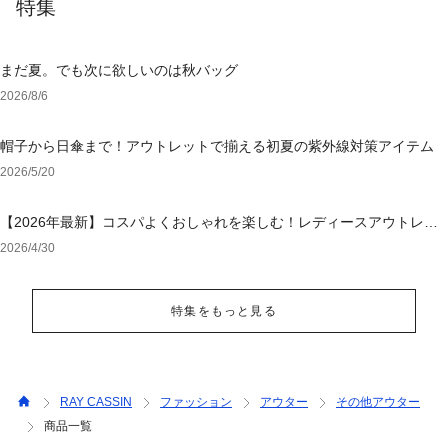
特集
まだ夏。でも次に欲しいのは秋バッグ
2026/8/6
帽子から日傘まで！アウトレットで揃える初夏の紫外線対策アイテム
2026/5/20
【2026年最新】コスパよくおしゃれを楽しむ！レディースアウトレッ
トおすすめブランド特集
2026/4/30
特集をもっと見る
RAY CASSIN
ファッション
アウター
その他アウター
商品一覧