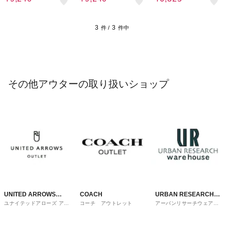
◇
◇
ップ対応)◇
3
3
件 /
件中
その他アウターの取り扱いショップ
UNITED ARROWS
COACH
URBAN RESEARCH
ユナイテッドアローズ アウ
コーチ アウトレット
アーバンリサーチウェアハ
OUTLET
ware house
トレット
ウス