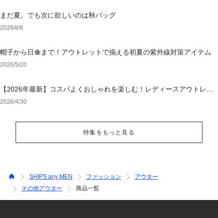
まだ夏。でも次に欲しいのは秋バッグ
2026/8/6
帽子から日傘まで！アウトレットで揃える初夏の紫外線対策アイテム
2026/5/20
【2026年最新】コスパよくおしゃれを楽しむ！レディースアウトレッ
トおすすめブランド特集
2026/4/30
特集をもっと見る
SHIPS any MEN
ファッション
アウター
その他アウター
商品一覧