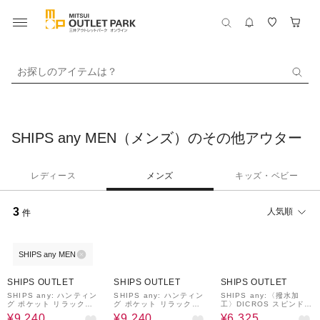
お探しのアイテムは？
SHIPS any MEN（メンズ）のその他アウター
レディース
メンズ
キッズ・ベビー
3
人気順
件
SHIPS any MEN
40%OFF
40%OFF
50%OFF
SHIPS OUTLET
SHIPS OUTLET
SHIPS OUTLET
SHIPS any: ハンティン
SHIPS any: ハンティン
SHIPS any:〈撥水加
グ ポケット リラックス
グ ポケット リラックス
工〉DICROS スピンドル
カバーオール ジャケット
カバーオール ジャケット
ゲーム ベスト(セットア
¥9,240
¥9,240
¥6,325