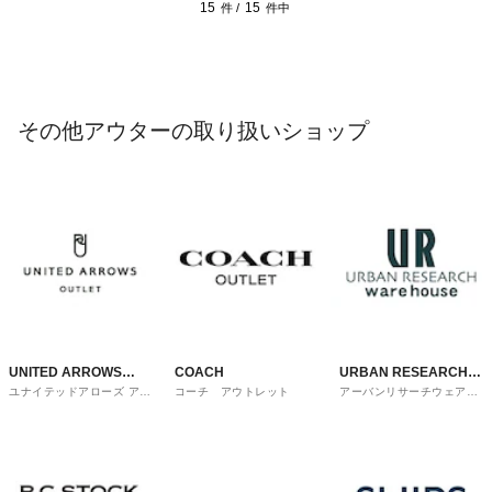
15
15
件 /
件中
その他アウターの取り扱いショップ
UNITED ARROWS
COACH
URBAN RESEARCH
ユナイテッドアローズ アウ
コーチ アウトレット
アーバンリサーチウェアハ
OUTLET
ware house
トレット
ウス