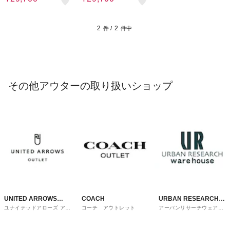
2
2
件 /
件中
その他アウターの取り扱いショップ
UNITED ARROWS
COACH
URBAN RESEARCH
ユナイテッドアローズ アウ
コーチ アウトレット
アーバンリサーチウェアハ
OUTLET
ware house
トレット
ウス