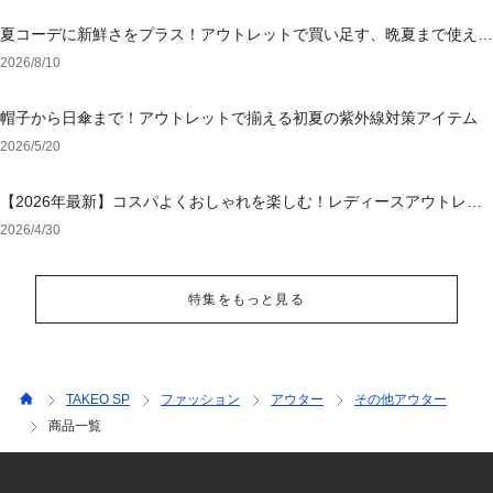
夏コーデに新鮮さをプラス！アウトレットで買い足す、晩夏まで使える
アイテム
2026/8/10
帽子から日傘まで！アウトレットで揃える初夏の紫外線対策アイテム
2026/5/20
【2026年最新】コスパよくおしゃれを楽しむ！レディースアウトレッ
トおすすめブランド特集
2026/4/30
特集をもっと見る
TAKEO SP
ファッション
アウター
その他アウター
商品一覧