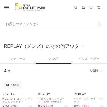
お探しのアイテムは？
REPLAY（メンズ）のその他アウター
レディース
メンズ
キッズ・ベビー
4
人気順
件
REPLAY
50%OFF
70%OFF
50%OFF
REPLAY
REPLAY
REPLAY
9 ZERO 1 コンフォート
中綿入りダスターコー
キルティング ライトブル
デニムジャケット
ト：SARTORIALE
ゾン
¥24,200
¥25,080
¥23,100