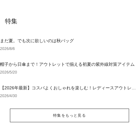
特集
まだ夏。でも次に欲しいのは秋バッグ
2026/8/6
帽子から日傘まで！アウトレットで揃える初夏の紫外線対策アイテム
2026/5/20
【2026年最新】コスパよくおしゃれを楽しむ！レディースアウトレッ
トおすすめブランド特集
2026/4/30
特集をもっと見る