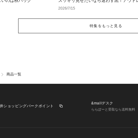
しいのは秋バッグ
スッキリ見せたいなら迷わず黒！アウト
揃える夏の黒アイテム
2026/7/15
特集をもっと見る
商品一覧
&mallデスク
井ショッピングパークポイント
ららぽーと受取なら送料無料