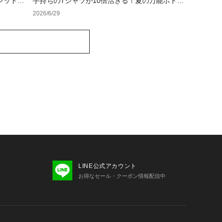
レットで
手持ちのTシャツが10倍活きる！夏の万能ボトム
ス、見つけました
2026/6/29
LINE公式アカウント
お得なセール・クーポン情報配信中