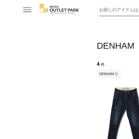
お探しのアイテムは
DENHA
4
件
DENHAM