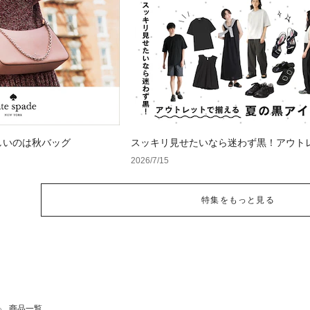
しいのは秋バッグ
スッキリ見せたいなら迷わず黒！アウト
揃える夏の黒アイテム
2026/7/15
特集をもっと見る
商品一覧