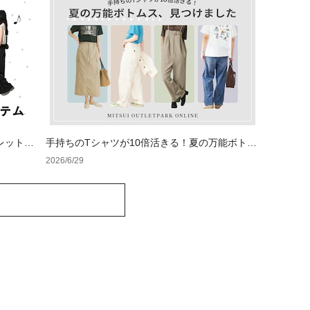
レットで
手持ちのTシャツが10倍活きる！夏の万能ボトム
ス、見つけました
2026/6/29