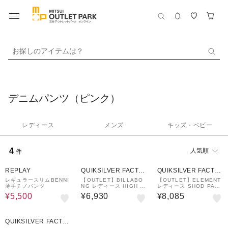
お探しのアイテムは？
デニムパンツ（ピンク）
レディース
メンズ
キッズ・ベビー
4
人気順
件
82%OFF
REPLAY
QUIKSILVER FACTO
QUIKSILVER FACTO
RY OUTLET STORE
RY OUTLET STORE
レギュラースリムBENNI
【OUTLET】BILLABO
【OUTLET】ELEMENT
薄手チノパンツ
NG レディース HIGH TI
レディース SHOD PANT
DES DNM SHRT デニム
S HAMMER WOMEN デ
¥5,500
¥6,930
¥8,085
パンツ 【2025年春夏モ
ニムパンツ 【2025年春
デル】
夏モデル】
QUIKSILVER FACTO