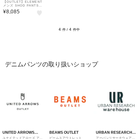
RY OUTLET STORE
【OUTLET】ELEMENT
メンズ SHOD PANTS H
AMMER デニムパンツ
¥8,085
【2025年春夏モデル】
4
4
件 /
件中
デニムパンツの取り扱いショップ
UNITED ARROWS
BEAMS OUTLET
URBAN RESEARCH
ユナイテッドアローズ アウ
ビームスアウトレット
アーバンリサーチウェアハ
OUTLET
ware house