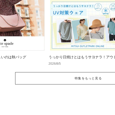
しいのは秋バッグ
うっかり日焼けとはもうサヨナラ！アウ
で見つけるUV対策ウェア
2026/8/5
特集をもっと見る