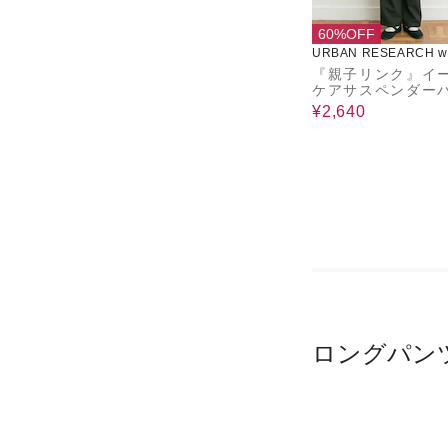
60%OFF
URBAN RESEARCH wa
use
『親子リンク』イ
ケアサスペンダー
(KIDS)
¥2,640
ロングパン