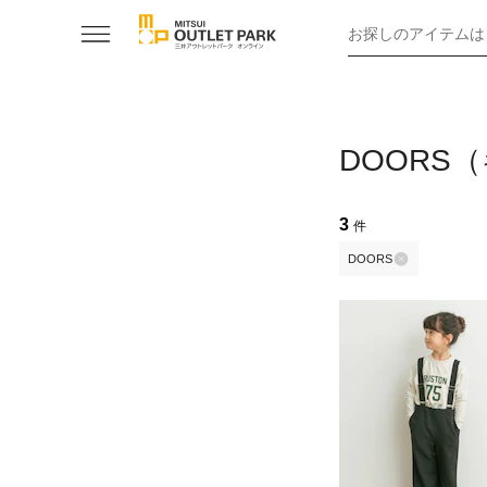
お探しのアイテムは
DOORS
3
件
DOORS