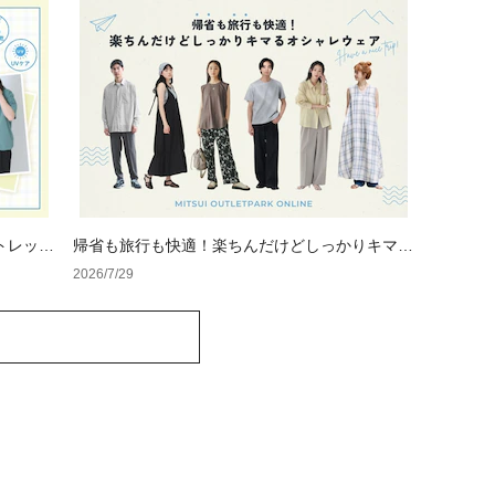
トレット
帰省も旅行も快適！楽ちんだけどしっかりキマる
オシャレウェア特集
2026/7/29