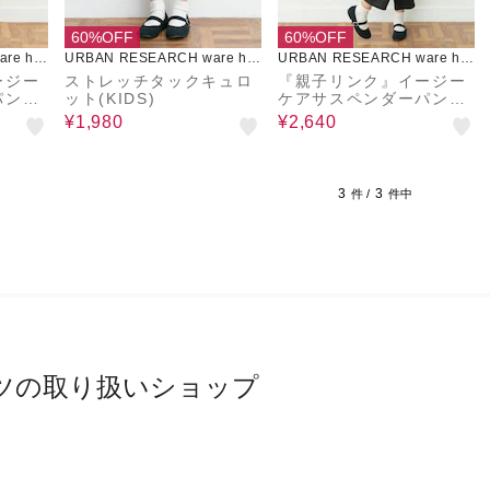
60%OFF
60%OFF
re ho
URBAN RESEARCH ware ho
URBAN RESEARCH ware ho
use
use
ージー
ストレッチタックキュロ
『親子リンク』イージー
パンツ
ット(KIDS)
ケアサスペンダーパンツ
(KIDS)
¥1,980
¥2,640
3
3
件 /
件中
ツの取り扱いショップ