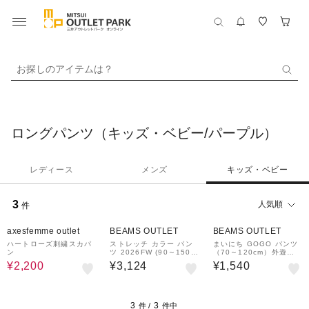
お探しのアイテムは？
ロングパンツ（キッズ・ベビー/パープル）
レディース
メンズ
キッズ・ベビー
3
人気順
件
50%OFF
axesfemme outlet
BEAMS OUTLET
BEAMS OUTLET
ハートローズ刺繍スカパ
ストレッチ カラー パン
まいにち GOGO パンツ
ン
ツ 2026FW (90～150c
（70～120cm）外遊び
m)
プチプラ 保育園 通学 定
¥2,200
¥3,124
¥1,540
番
3
3
件 /
件中