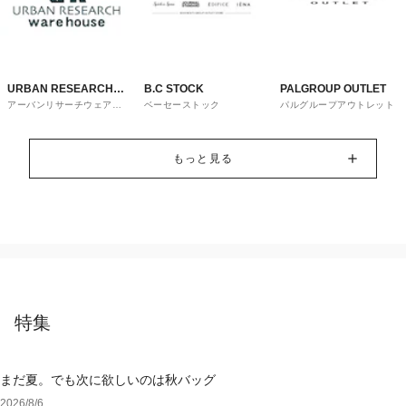
URBAN RESEARCH
B.C STOCK
PALGROUP OUTLET
アーバンリサーチウェアハ
ベーセーストック
パルグループアウトレット
ware house
ウス
もっと見る
特集
まだ夏。でも次に欲しいのは秋バッグ
2026/8/6