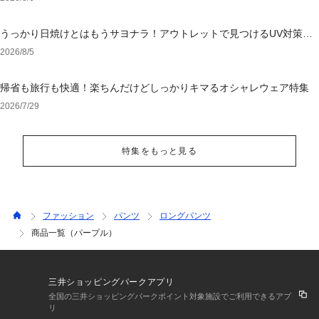
うっかり日焼けとはもうサヨナラ！アウトレットで見つけるUV対策ウ
ェア
2026/8/5
帰省も旅行も快適！楽ちんだけどしっかりキマるオシャレウェア特集
2026/7/29
特集をもっと見る
ファッション
パンツ
ロングパンツ
商品一覧（パープル）
三井ショッピングパークアプリ
全国の三井ショッピングパークポイント対象施設でご利用できるアプ
リ