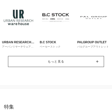
URBAN RESEARCH
B.C STOCK
PALGROUP OUTLET
アーバンリサーチウェアハ
ベーセーストック
パルグループアウトレット
ware house
ウス
もっと見る
特集