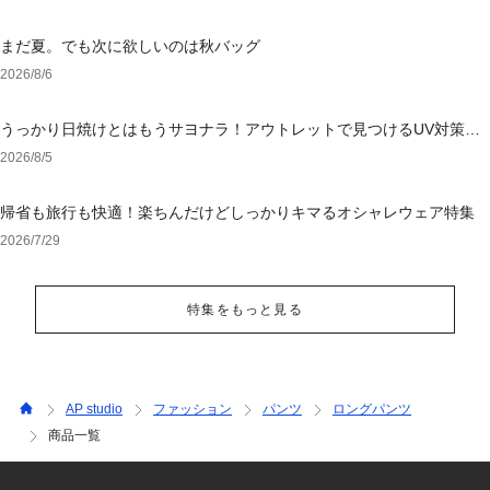
まだ夏。でも次に欲しいのは秋バッグ
2026/8/6
うっかり日焼けとはもうサヨナラ！アウトレットで見つけるUV対策ウ
ェア
2026/8/5
帰省も旅行も快適！楽ちんだけどしっかりキマるオシャレウェア特集
2026/7/29
特集をもっと見る
AP studio
ファッション
パンツ
ロングパンツ
商品一覧