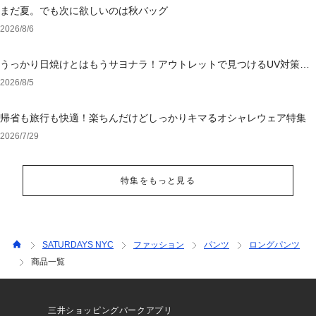
まだ夏。でも次に欲しいのは秋バッグ
2026/8/6
うっかり日焼けとはもうサヨナラ！アウトレットで見つけるUV対策ウ
ェア
2026/8/5
帰省も旅行も快適！楽ちんだけどしっかりキマるオシャレウェア特集
2026/7/29
特集をもっと見る
SATURDAYS NYC
ファッション
パンツ
ロングパンツ
商品一覧
三井ショッピングパークアプリ