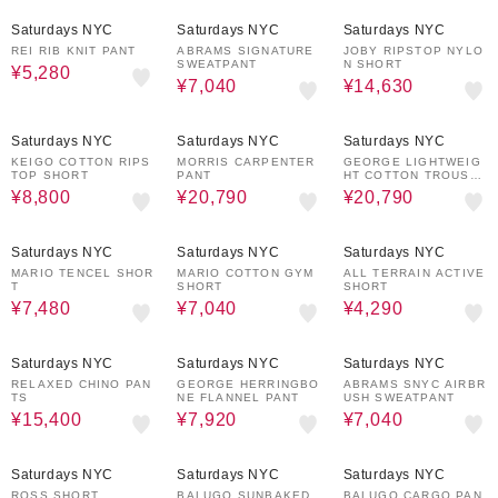
70%OFF
60%OFF
30%OFF
Saturdays NYC
Saturdays NYC
Saturdays NYC
REI RIB KNIT PANT
ABRAMS SIGNATURE
JOBY RIPSTOP NYLO
SWEATPANT
N SHORT
¥5,280
¥7,040
¥14,630
50%OFF
30%OFF
30%OFF
Saturdays NYC
Saturdays NYC
Saturdays NYC
KEIGO COTTON RIPS
MORRIS CARPENTER
GEORGE LIGHTWEIG
TOP SHORT
PANT
HT COTTON TROUSE
R
¥8,800
¥20,790
¥20,790
60%OFF
60%OFF
70%OFF
Saturdays NYC
Saturdays NYC
Saturdays NYC
MARIO TENCEL SHOR
MARIO COTTON GYM
ALL TERRAIN ACTIVE
T
SHORT
SHORT
¥7,480
¥7,040
¥4,290
30%OFF
60%OFF
60%OFF
Saturdays NYC
Saturdays NYC
Saturdays NYC
RELAXED CHINO PAN
GEORGE HERRINGBO
ABRAMS SNYC AIRBR
TS
NE FLANNEL PANT
USH SWEATPANT
¥15,400
¥7,920
¥7,040
40%OFF
50%OFF
30%OFF
Saturdays NYC
Saturdays NYC
Saturdays NYC
ROSS SHORT
BALUGO SUNBAKED
BALUGO CARGO PAN