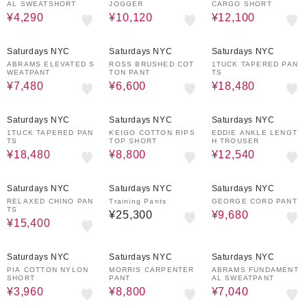
AL SWEATSHORT
JOGGER
CARGO SHORT
¥4,290
¥10,120
¥12,100
60%OFF
60%OFF
30%OFF
Saturdays NYC
Saturdays NYC
Saturdays NYC
ABRAMS ELEVATED S
ROSS BRUSHED COT
1TUCK TAPERED PAN
WEATPANT
TON PANT
TS
¥7,480
¥6,600
¥18,480
30%OFF
50%OFF
40%OFF
Saturdays NYC
Saturdays NYC
Saturdays NYC
1TUCK TAPERED PAN
KEIGO COTTON RIPS
EDDIE ANKLE LENGT
TS
TOP SHORT
H TROUSER
¥18,480
¥8,800
¥12,540
30%OFF
60%OFF
Saturdays NYC
Saturdays NYC
Saturdays NYC
RELAXED CHINO PAN
Training Pants
GEORGE CORD PANT
TS
¥25,300
¥9,680
¥15,400
70%OFF
60%OFF
60%OFF
Saturdays NYC
Saturdays NYC
Saturdays NYC
PIA COTTON NYLON
MORRIS CARPENTER
ABRAMS FUNDAMENT
SHORT
PANT
AL SWEATPANT
¥3,960
¥8,800
¥7,040