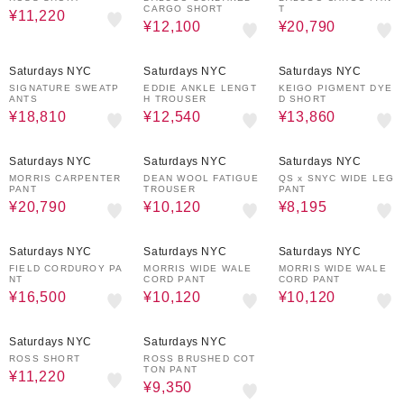
CARGO SHORT
T
¥11,220
¥12,100
¥20,790
10%OFF
40%OFF
30%OFF
Saturdays NYC
Saturdays NYC
Saturdays NYC
SIGNATURE SWEATP
EDDIE ANKLE LENGT
KEIGO PIGMENT DYE
ANTS
H TROUSER
D SHORT
¥18,810
¥12,540
¥13,860
30%OFF
60%OFF
50%OFF
Saturdays NYC
Saturdays NYC
Saturdays NYC
MORRIS CARPENTER
DEAN WOOL FATIGUE
QS x SNYC WIDE LEG
PANT
TROUSER
PANT
¥20,790
¥10,120
¥8,195
40%OFF
60%OFF
60%OFF
Saturdays NYC
Saturdays NYC
Saturdays NYC
FIELD CORDUROY PA
MORRIS WIDE WALE
MORRIS WIDE WALE
NT
CORD PANT
CORD PANT
¥16,500
¥10,120
¥10,120
40%OFF
50%OFF
Saturdays NYC
Saturdays NYC
ROSS SHORT
ROSS BRUSHED COT
TON PANT
¥11,220
¥9,350