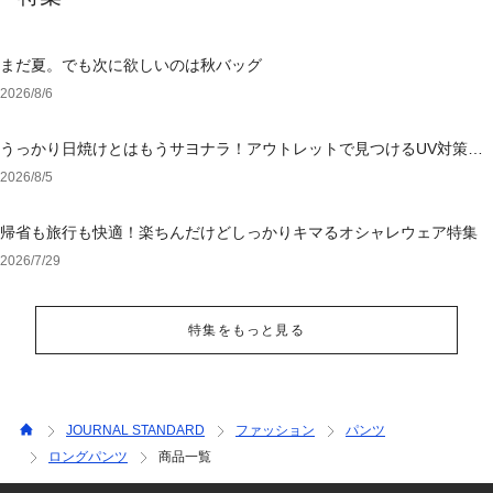
まだ夏。でも次に欲しいのは秋バッグ
2026/8/6
うっかり日焼けとはもうサヨナラ！アウトレットで見つけるUV対策ウ
ェア
2026/8/5
帰省も旅行も快適！楽ちんだけどしっかりキマるオシャレウェア特集
2026/7/29
特集をもっと見る
JOURNAL STANDARD
ファッション
パンツ
ロングパンツ
商品一覧