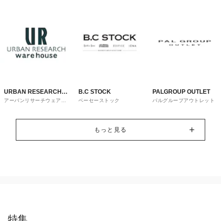
URBAN RESEARCH
B.C STOCK
PALGROUP OUTLET
アーバンリサーチウェアハ
ベーセーストック
パルグループアウトレット
ware house
ウス
もっと見る
特集