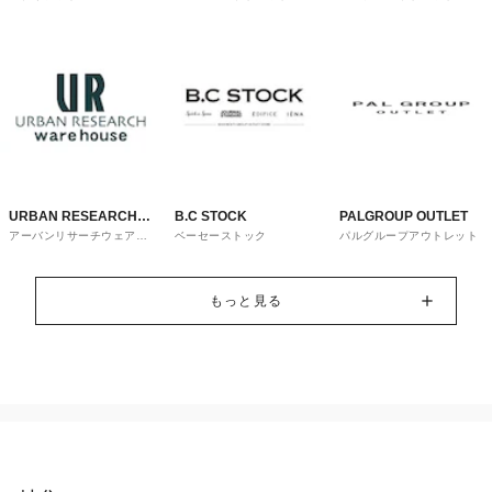
トレット
URBAN RESEARCH
B.C STOCK
PALGROUP OUTLET
アーバンリサーチウェアハ
ベーセーストック
パルグループアウトレット
ware house
ウス
もっと見る