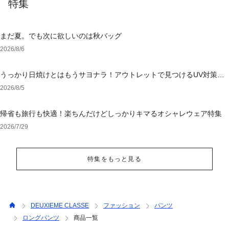
特集
まだ夏。でも次に欲しいのは秋バッグ
2026/8/6
うっかり日焼けとはもうサヨナラ！アウトレットで見つけるUV対策ウ
ェア
2026/8/5
帰省も旅行も快適！楽ちんだけどしっかりキマるオシャレウェア特集
2026/7/29
特集をもっと見る
DEUXIEME CLASSE
ファッション
パンツ
ロングパンツ
商品一覧