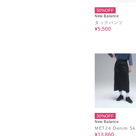
50%OFF
New Balance
タックパンツ
¥5,500
30%OFF
New Balance
MET24 Denim Ski
¥13,860