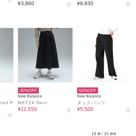
ナー無し)
¥3,960
¥6,930
30%OFF
50%OFF
New Balance
New Balance
red P
MET24 Skirt
タックパンツ
¥11,550
¥5,500
13
13
件 /
件中