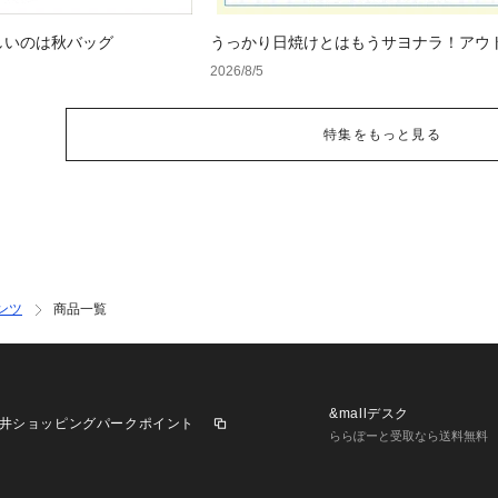
しいのは秋バッグ
うっかり日焼けとはもうサヨナラ！アウ
で見つけるUV対策ウェア
2026/8/5
特集をもっと見る
ンツ
商品一覧
&mallデスク
井ショッピングパークポイント
ららぽーと受取なら送料無料