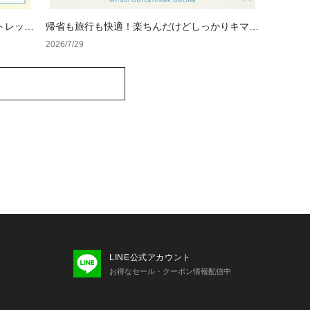
トレット
帰省も旅行も快適！楽ちんだけどしっかりキマる
オシャレウェア特集
2026/7/29
LINE公式アカウント
お得なセール・クーポン情報配信中