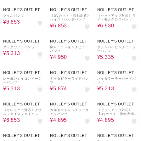
30%OFF
30%OFF
30%OFF
NOLLEY'S OUTLET
NOLLEY'S OUTLET
NOLLEY'S OUTLET
ツイルパンツ
《UVカット・接触冷感》
《セットアップ対応》ラ
ハイストレッチパンツ
イトモククロスパンツ
¥6,853
¥6,853
¥6,930
30%OFF
50%OFF
50%OFF
NOLLEY'S OUTLET
NOLLEY'S OUTLET
NOLLEY'S OUTLET
タックワイドパンツ
麻レーヨンキャタピラー
サテンパイピングイージ
パンツ
ーパンツ
¥5,313
¥4,950
¥5,335
30%OFF
40%OFF
30%OFF
NOLLEY'S OUTLET
NOLLEY'S OUTLET
NOLLEY'S OUTLET
レーヨンナイロンイージ
キャタピラーワイドパン
バイカラーテーパードパ
ーパンツ
ツ
ンツ
¥5,313
¥5,874
¥5,313
30%OFF
50%OFF
50%OFF
NOLLEY'S OUTLET
NOLLEY'S OUTLET
NOLLEY'S OUTLET
《セレモニー対応》ダブ
カルゼストレッチツータ
《セットアップ対応》
ルフェイスフェイクスエ
ックパンツ
【UVカット・接触冷感】
ードパンツ
ライトツイルセミワイド
¥6,853
¥4,895
¥4,895
パンツ
30%OFF
30%OFF
30%OFF
NOLLEY'S OUTLET
NOLLEY'S OUTLET
NOLLEY'S OUTLET