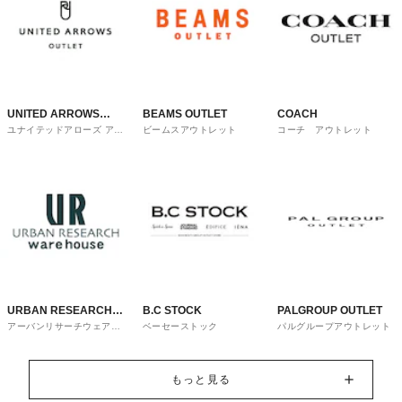
UNITED ARROWS
BEAMS OUTLET
COACH
ユナイテッドアローズ アウ
ビームスアウトレット
コーチ アウトレット
OUTLET
トレット
URBAN RESEARCH
B.C STOCK
PALGROUP OUTLET
アーバンリサーチウェアハ
ベーセーストック
パルグループアウトレット
ware house
ウス
もっと見る