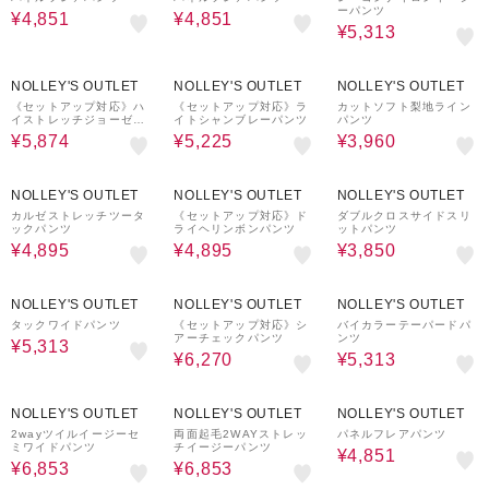
ーパンツ
¥4,851
¥4,851
¥5,313
40%OFF
50%OFF
50%OFF
NOLLEY'S OUTLET
NOLLEY'S OUTLET
NOLLEY'S OUTLET
《セットアップ対応》ハ
《セットアップ対応》ラ
カットソフト梨地ライン
イストレッチジョーゼッ
イトシャンブレーパンツ
パンツ
トパンツ
¥5,874
¥5,225
¥3,960
50%OFF
50%OFF
50%OFF
NOLLEY'S OUTLET
NOLLEY'S OUTLET
NOLLEY'S OUTLET
カルゼストレッチツータ
《セットアップ対応》ド
ダブルクロスサイドスリ
ックパンツ
ライヘリンボンパンツ
ットパンツ
¥4,895
¥4,895
¥3,850
30%OFF
40%OFF
30%OFF
NOLLEY'S OUTLET
NOLLEY'S OUTLET
NOLLEY'S OUTLET
タックワイドパンツ
《セットアップ対応》シ
バイカラーテーパードパ
アーチェックパンツ
ンツ
¥5,313
¥6,270
¥5,313
30%OFF
30%OFF
30%OFF
NOLLEY'S OUTLET
NOLLEY'S OUTLET
NOLLEY'S OUTLET
2wayツイルイージーセ
両面起毛2WAYストレッ
パネルフレアパンツ
ミワイドパンツ
チイージーパンツ
¥4,851
¥6,853
¥6,853