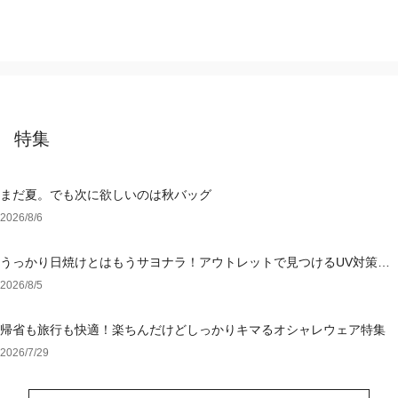
特集
まだ夏。でも次に欲しいのは秋バッグ
2026/8/6
うっかり日焼けとはもうサヨナラ！アウトレットで見つけるUV対策ウ
ェア
2026/8/5
帰省も旅行も快適！楽ちんだけどしっかりキマるオシャレウェア特集
2026/7/29