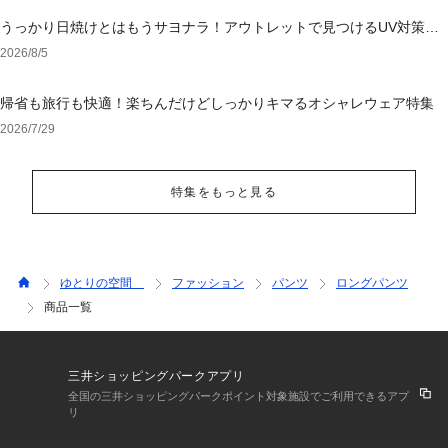
うっかり日焼けとはもうサヨナラ！アウトレットで見つけるUV対策ウ
ェア
2026/8/5
帰省も旅行も快適！楽ちんだけどしっかりキマるオシャレウェア特集
2026/7/29
特集をもっと見る
ゆとりの空間
ファッション
パンツ
ロングパンツ
商品一覧
三井ショッピングパークアプリ
全国の三井ショッピングパークポイント対象施設でご利用できるアプ
リ