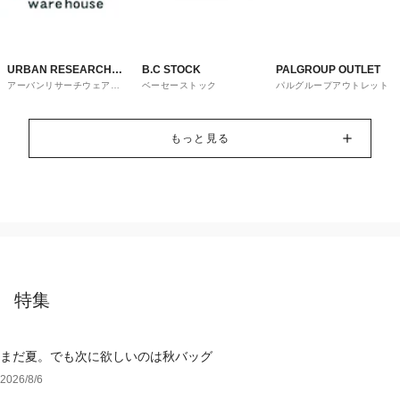
URBAN RESEARCH
B.C STOCK
PALGROUP OUTLET
アーバンリサーチウェアハ
ベーセーストック
パルグループアウトレット
ware house
ウス
もっと見る
特集
まだ夏。でも次に欲しいのは秋バッグ
2026/8/6