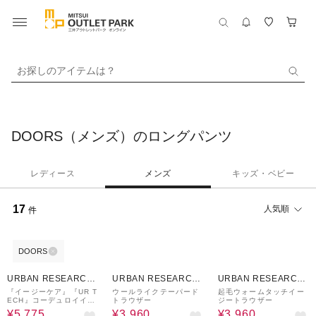
お探しのアイテムは？
DOORS（メンズ）のロングパンツ
レディース
メンズ
キッズ・ベビー
17
人気順
件
DOORS
30%OFF
60%OFF
60%OFF
URBAN RESEARCH
URBAN RESEARCH
URBAN RESEARCH
ware house
ware house
ware house
『イージーケア』『UR T
ウールライクテーパード
起毛ウォームタッチイー
ECH』コーデュロイイー
トラウザー
ジートラウザー
ジートラウザー
¥5,775
¥3,960
¥3,960