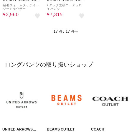
ware house
ware house
起毛ウォームタッチイー
2タック太畝コーデュロ
ジートラウザー
イパンツ
¥3,960
¥7,315
17
17
件 /
件中
ロングパンツの取り扱いショップ
UNITED ARROWS
BEAMS OUTLET
COACH