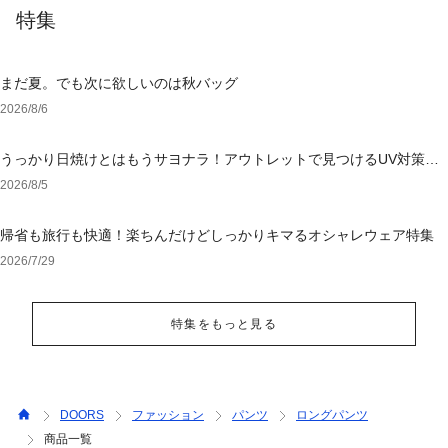
特集
まだ夏。でも次に欲しいのは秋バッグ
2026/8/6
うっかり日焼けとはもうサヨナラ！アウトレットで見つけるUV対策ウ
ェア
2026/8/5
帰省も旅行も快適！楽ちんだけどしっかりキマるオシャレウェア特集
2026/7/29
特集をもっと見る
DOORS
ファッション
パンツ
ロングパンツ
商品一覧