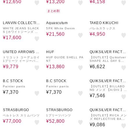
¥12,650
¥13,200
¥4,158
まとめ割
50%OFF
30%OFF
50%OFF
LANVIN COLLECTIO
Aquascutum
TAKEO KIKUCHI
N
WHITE JEANS SLACK
5PK White Denim
バレルスラックス
S [ホワイトジーンズ ス
¥21,560
¥4,950
ラックス]
¥17,600
30%OFF
30%OFF
UNITED ARROWS O
HUF
QUIKSILVER FACTO
UTLET
RY OUTLET STORE
トリコット コーデュロイ
HUF GUIDE SHELL PA
【OUTLET】Quiksilver
1プリーツ イージーパン
NT
SHAPE ALL DAY SWE
ツ NO.5 ストレッチ
AT PT メンズ ボトムス
¥9,779
¥13,860
¥6,622
パンツ
B.C STOCK
B.C STOCK
QUIKSILVER FACTO
RY OUTLET STORE
Painter pants
Painter pants
【OUTLET】BILLABO
NG メンズ 【A/DIV.】
¥7,370
¥7,370
SURFTREK PLUS PAN
¥7,546
T ロングパンツ 【2025
年春夏モデル】
50%OFF
50%OFF
STRASBURGO
STRASBURGO
QUIKSILVER FACTO
RY OUTLET STORE
ベルトレス スリムパンツ
1プリーツパンツ
【OUTLET】RVCA メン
ズ REFLECTIVE BAS
¥77,000
¥52,800
PT セットアップボトム
¥9,086
ス WGR 【2024年冬モ
デル】