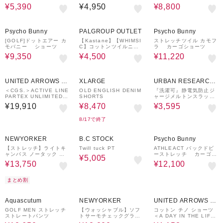
¥5,390
¥4,950
¥8,800
50%OFF
62%OFF
40%OFF
Psycho Bunny
PALGROUP OUTLET
Psycho Bunny
[GOLF]ドットエアー カ
【Kastane】【WHIMSI
ストレッチツイル カモフ
モバニー ショーツ
C】コットンツイルニー
ラ カーゴショーツ
タックパンツ
¥9,350
¥4,500
¥11,220
30%OFF
60%OFF
UNITED ARROWS O
XLARGE
URBAN RESEARCH
UTLET
ware house
＜CGS.＞ACTIVE LINE
OLD ENGLISH DENIM
『洗濯可』静電気防止ジ
PARTEX UNLIMITED
SHORTS
ャージメルトンスラック
フィールド パンツ
ス
¥19,910
¥8,470
¥3,595
8/17で終了
50%OFF
30%OFF
50%OFF
NEWYORKER
B.C STOCK
Psycho Bunny
【ストレッチ】ライトキ
Twill tuck PT
ATHLEACT バックドビ
ャンバス ノータック シ
ーストレッチ カーゴパ
¥5,005
ャーリングアジャストパ
ンツ
¥13,750
¥12,100
ンツ
まとめ割
50%OFF
50%OFF
30%OFF
Aquascutum
NEWYORKER
UNITED ARROWS O
UTLET
GOLF MEN ストレッチ
【ウォッシャブル】ソフ
コットン チノ ショーツ
ストレートパンツ
トサーモチェックグラマ
＜A DAY IN THE LIFE
シー パンツ
＞