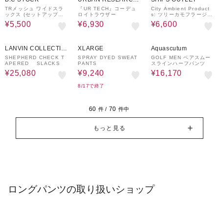
ware house
TRメッシュ ワイドスラ
『UR TECH』コーデュ
City Ambient Product
ックス (セットアップ対
ロイトラウザー
s: ツリーカモフラージュ
応可能)
バギー ペインター ワー
¥5,500
¥6,930
¥6,600
クパンツ
40%OFF
30%OFF
30%OFF
LANVIN COLLECTIO
XLARGE
Aquascutum
N
SHEPHERD CHECK T
SPRAY DYED SWEAT
GOLF MEN ベアスムー
APERED SLACKS
PANTS
スラインハーフパンツ
¥25,080
¥9,240
¥16,170
8/17で終了
60
70
件 /
件中
もっと見る
ロングパンツの取り扱いショップ