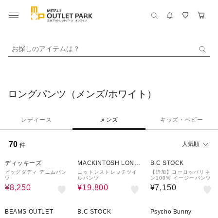
お探しのアイテムは？
ロングパンツ（メンズ/ホワイト）
レディース
メンズ
キッズ・ベビー
70
人気順
件
50%OFF
33%OFF
ディッキーズ
MACKINTOSH LOND
B.C STOCK
ON
ビッグダディ デニムパン
コットンストレッチツイ
【追加】ヨーロッパリネ
ツ
ルパンツ
ン100% イージーパンツ
¥8,250
¥19,800
¥7,150
60%OFF
30%OFF
50%OFF
BEAMS OUTLET
B.C STOCK
Psycho Bunny