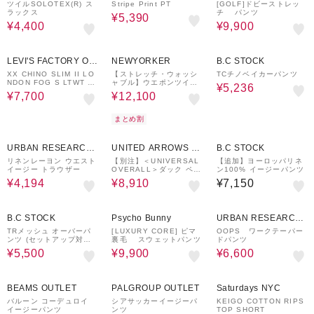
ツイルSOLOTEX(R) ス
Stripe Print PT
[GOLF]ドビーストレッ
ラックス
チ パンツ
¥5,390
¥4,400
¥9,900
22%OFF
50%OFF
30%OFF
LEVI'S FACTORY OU
NEWYORKER
B.C STOCK
TLET
XX CHINO SLIM II LO
【ストレッチ・ウォッシ
TCチノベイカーパンツ
NDON FOG S LTWT R
ャブル】ウエポンツイル
¥5,236
EPRE
ストレッチ ウエストアジ
¥7,700
¥12,100
ャストパンツ
まとめ割
40%OFF
40%OFF
URBAN RESEARCH
UNITED ARROWS O
B.C STOCK
ware house
UTLET
リネンレーヨン ウエスト
【別注】＜UNIVERSAL
【追加】ヨーロッパリネ
イージー トラウザー
OVERALL＞ダック ペイ
ン100% イージーパンツ
ンター パンツ
¥4,194
¥8,910
¥7,150
50%OFF
50%OFF
50%OFF
B.C STOCK
Psycho Bunny
URBAN RESEARCH
ware house
TRメッシュ オーバーパ
[LUXURY CORE] ピマ
OOPS ワークテーパー
ンツ (セットアップ対応
裏毛 スウェットパンツ
ドパンツ
可能)
¥5,500
¥9,900
¥6,600
30%OFF
50%OFF
BEAMS OUTLET
PALGROUP OUTLET
Saturdays NYC
バルーン コーデュロイ
シアサッカーイージーパ
KEIGO COTTON RIPS
イージーパンツ
ンツ
TOP SHORT