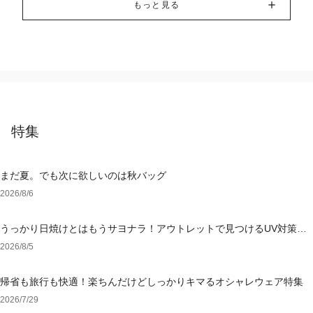
もっと見る
特集
まだ夏。でも次に欲しいのは秋バッグ
2026/8/6
うっかり日焼けとはもうサヨナラ！アウトレットで見つけるUV対策ウ
ェア
2026/8/5
帰省も旅行も快適！楽ちんだけどしっかりキマるオシャレウェア特集
2026/7/29