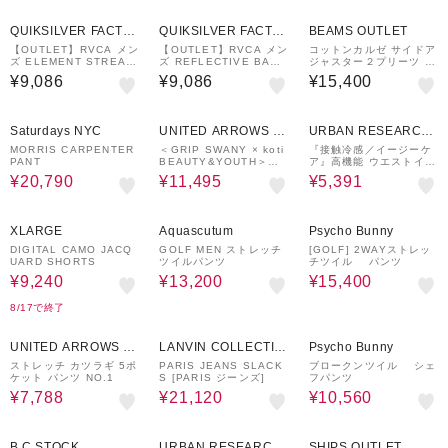
QUIKSILVER FACTO
QUIKSILVER FACTO
BEAMS OUTLET
RY OUTLET STORE
RY OUTLET STORE
【OUTLET】RVCA メン
【OUTLET】RVCA メン
コットンカルゼ サイドア
ズ ELEMENT STREAK
ズ REFLECTIVE BAS
ジャスター２プリーツ チ
PT セットアップボトム
PT セットアップボトム
ノパンツ
¥9,086
¥9,086
¥15,400
ス OWH 【2024年冬モ
ス OWH 【2024年冬モ
デル】
デル】
30%OFF
50%OFF
9%OFF
Saturdays NYC
UNITED ARROWS O
URBAN RESEARCH
UTLET
ware house
MORRIS CARPENTER
＜GRIP SWANY × koti
『接触冷感／イージーケ
PANT
BEAUTY&YOUTH＞フ
ア』高機能 ウエストイー
ィールド パンツ
ジーポリカーゴパンツ
¥20,790
¥11,495
¥5,391
30%OFF
50%OFF
30%OFF
XLARGE
Aquascutum
Psycho Bunny
DIGITAL CAMO JACQ
GOLF MEN ストレッチ
[GOLF] 2WAYストレッ
UARD SHORTS
ツイルパンツ
チツイル パンツ
¥9,240
¥13,200
¥15,400
8/17で終了
40%OFF
40%OFF
40%OFF
UNITED ARROWS O
LANVIN COLLECTIO
Psycho Bunny
UTLET
N
ストレッチ カツラギ 5ポ
PARIS JEANS SLACK
ブロークンツイル シェ
ケット パンツ NO.1
S [PARIS ジーンズ]
フパンツ
¥7,788
¥21,120
¥10,560
50%OFF
30%OFF
50%OFF
B.C STOCK
URBAN RESEARCH
SHIPS OUTLET