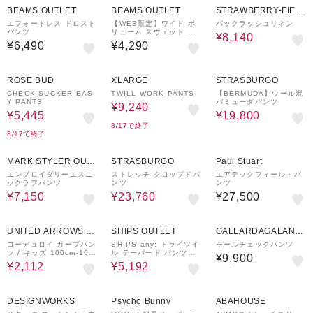
BEAMS OUTLET
BEAMS OUTLET
STRAWBERRY-FIEL
DS
エフォートレス ドロスト
【WEB限定】ワイド ボ
バックラッシュリネン
パンツ
リューム スウェット パ
¥8,140
ンツ 2026FW（90～14
¥6,490
¥4,290
0cm）通学服 公園遊び
イージーパンツ
50%OFF
40%OFF
40%OFF
ROSE BUD
XLARGE
STRASBURGO
CHECK SUCKER EAS
TWILL WORK PANTS
【BERMUDA】ウール混
Y PANTS
バミューダパンツ
¥9,240
¥5,445
¥19,800
8/17で終了
8/17で終了
50%OFF
60%OFF
MARK STYLER OUT
STRASBURGO
Paul Stuart
LET
エンブロイダリーエスニ
ストレッチ クロップドパ
エアテックフィール・パ
ックラフパンツ
ンツ
ンツ
¥7,150
¥23,760
¥27,500
40%OFF
60%OFF
UNITED ARROWS O
SHIPS OUTLET
GALLARDAGALANT
UTLET
E
コーデュロイ カーブパン
SHIPS any: ドライツイ
モールチェックパンツ
ツ / キッズ 100cm-160
ル テーパード パンツ［N
¥9,900
cm ストレッチ
AVY BLUE］
¥2,112
¥5,192
40%OFF
30%OFF
40%OFF
DESIGNWORKS
Psycho Bunny
ABAHOUSE