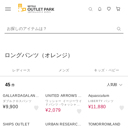
お探しのアイテムは？
ロングパンツ（オレンジ）
レディース
メンズ
キッズ・ベビー
45
人気順
件
70%OFF
70%OFF
GALLARDAGALANT
UNITED ARROWS O
Aquascutum
E
UTLET
ダブルクロスパンツ
ワッシャー イージーワイ
LIBERTY パンツ
ドパンツ ‐ウォッシャブ
¥9,900
¥11,880
ル‐＜A DAY IN THE LI
¥2,079
FE＞
20%OFF
50%OFF
SHIPS OUTLET
URBAN RESEARCH
TOMORROWLAND