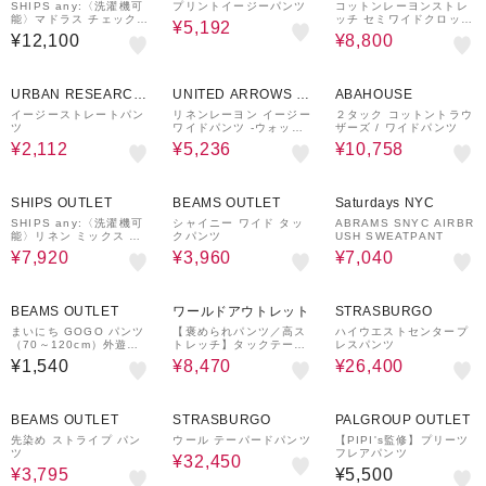
ware house
SHIPS any:〈洗濯機可
プリントイージーパンツ
コットンレーヨンストレ
能〉マドラス チェック
ッチ セミワイドクロップ
¥5,192
タック フレア パンツ
ドパンツ
¥12,100
¥8,800
70%OFF
30%OFF
40%OFF
URBAN RESEARCH
UNITED ARROWS O
ABAHOUSE
ware house
UTLET
イージーストレートパン
リネンレーヨン イージー
２タック コットントラウ
ツ
ワイドパンツ ‐ウォッシ
ザーズ / ワイドパンツ
ャブル‐＜A DAY IN TH
¥2,112
¥5,236
¥10,758
E LIFE＞
40%OFF
50%OFF
60%OFF
SHIPS OUTLET
BEAMS OUTLET
Saturdays NYC
SHIPS any:〈洗濯機可
シャイニー ワイド タッ
ABRAMS SNYC AIRBR
能〉リネン ミックス コ
クパンツ
USH SWEATPANT
クーン イージー パンツ
¥7,920
¥3,960
¥7,040
50%OFF
60%OFF
BEAMS OUTLET
ワールドアウトレット
STRASBURGO
まいにち GOGO パンツ
【褒められパンツ／高ス
ハイウエストセンタープ
（70～120cm）外遊び
トレッチ】タックテーパ
レスパンツ
プチプラ 保育園 通学 定
ードパンツ
¥1,540
¥8,470
¥26,400
番
50%OFF
50%OFF
BEAMS OUTLET
STRASBURGO
PALGROUP OUTLET
先染め ストライプ パン
ウール テーパードパンツ
【PIPI's監修】プリーツ
ツ
フレアパンツ
¥32,450
¥3,795
¥5,500