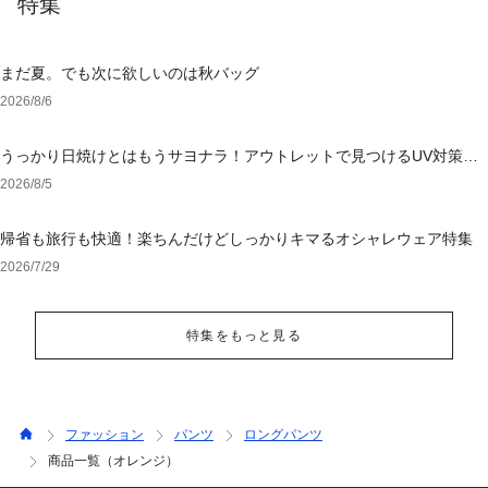
特集
まだ夏。でも次に欲しいのは秋バッグ
2026/8/6
うっかり日焼けとはもうサヨナラ！アウトレットで見つけるUV対策ウ
ェア
2026/8/5
帰省も旅行も快適！楽ちんだけどしっかりキマるオシャレウェア特集
2026/7/29
特集をもっと見る
ファッション
パンツ
ロングパンツ
商品一覧（オレンジ）