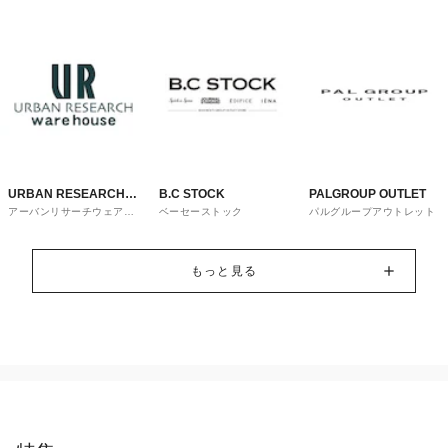
トレット
URBAN RESEARCH
B.C STOCK
PALGROUP OUTLET
アーバンリサーチウェアハ
ベーセーストック
パルグループアウトレット
ware house
ウス
もっと見る