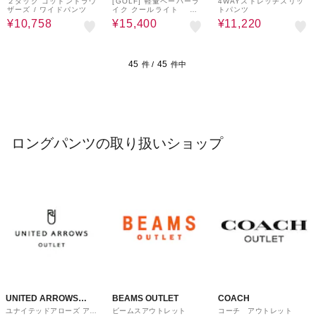
２タック コットントラウ
[GOLF] 軽量ペーパーラ
4WAYストレッチスリッ
ザーズ / ワイドパンツ
イク クールライト ス
トパンツ
トレッチパンツ
¥10,758
¥15,400
¥11,220
45
45
件 /
件中
ロングパンツの取り扱いショップ
UNITED ARROWS
BEAMS OUTLET
COACH
ユナイテッドアローズ アウ
ビームスアウトレット
コーチ アウトレット
OUTLET