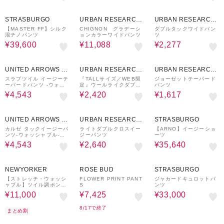
40%OFF
40%OFF
70%OFF
STRASBURGO
URBAN RESEARCH
URBAN RESEARCH
ware house
ware house
【MASTER FF】シルク
CHIGNON グラデーシ
ダブルタックワイドパン
混チノパンツ
ョンカラーワイドパンツ
ツ
¥39,600
¥11,088
¥2,277
30%OFF
60%OFF
70%OFF
UNITED ARROWS O
URBAN RESEARCH
URBAN RESEARCH
UTLET
ware house
ware house
スラブツイル イージーテ
『TALLサイズ／WEB限
ジョーゼットテーパード
ーパードパンツ ‐ウォッ
定』ウールライクダブル
パンツ
シャブル‐＜A DAY IN T
タックワイドパンツ
¥4,543
¥2,420
¥1,617
HE LIFE＞
30%OFF
70%OFF
40%OFF
UNITED ARROWS O
URBAN RESEARCH
STRASBURGO
UTLET
ware house
カルゼ タックイージーパ
ライトダブルクロスイー
【ARNO】イージーショ
ンツ‐ウォッシャブル‐＜A
ジーパンツ
ーツ
DAY IN THE LIFE＞
¥4,543
¥2,640
¥35,640
50%OFF
50%OFF
60%OFF
NEWYORKER
ROSE BUD
STRASBURGO
【ストレッチ・ウォッシ
FLOWER PRINT PANT
ジャカードキュロットパ
ャブル】ツイル調ポンチ
S
ンツ
シャーリングパンツ
¥11,000
¥7,425
¥33,000
8/17で終了
まとめ割
50%OFF