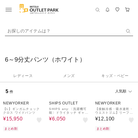
お探しのアイテムは？
6～9分丈パンツ（ホワイト）
レディース
メンズ
キッズ・ベビー
5
人気順
件
48%OFF
50%OFF
NEWYORKER
SHIPS OUTLET
NEWYORKER
【L】ギンガムチェック
SHIPS any:〈洗濯機可
【接触冷感・吸水速乾・
クロス ワイドパンツ
能〉ドライタッチ ギャザ
ウエストゴム】リーフプ
ー キュロット パンツ
リントリラックスパンツ
¥15,950
¥6,050
¥12,100
まとめ割
まとめ割
50%OFF