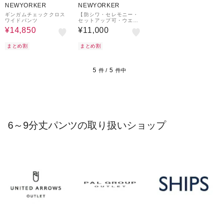
NEWYORKER
NEWYORKER
ギンガムチェッククロス
【防シワ・セレモニー・
ワイドパンツ
セットアップ可・ウエス
トゴム】ツータックワイ
¥14,850
¥11,000
ドパンツ
まとめ割
まとめ割
5
5
件 /
件中
6～9分丈パンツの取り扱いショップ