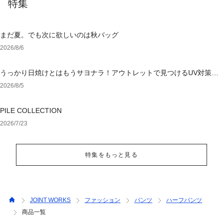
特集
まだ夏。でも次に欲しいのは秋バッグ
2026/8/6
うっかり日焼けとはもうサヨナラ！アウトレットで見つけるUV対策ウ
ェア
2026/8/5
PILE COLLECTION
2026/7/23
特集をもっと見る
JOINT WORKS
ファッション
パンツ
ハーフパンツ
商品一覧