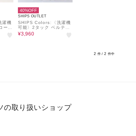
40%OFF
SHIPS OUTLET
〈洗濯機
SHIPS Colors:〈洗濯機
コーデ
可能〉2タック ベルテッ
ド ハーフ パンツ
¥3,960
2
2
件 /
件中
ツの取り扱いショップ