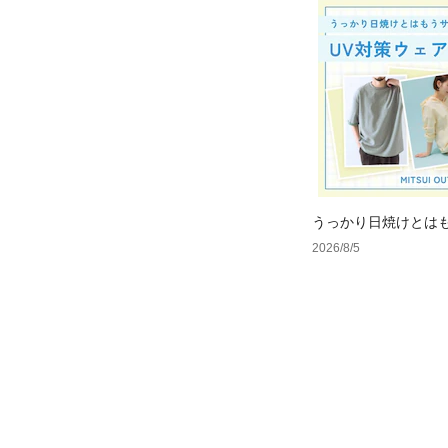
うっかり日焼けとは
で見つけるUV対策ウ
2026/8/5