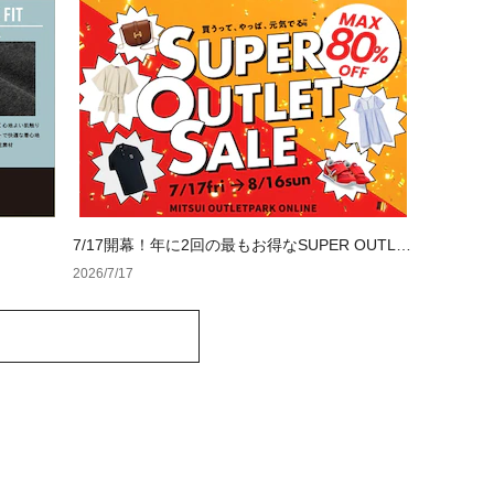
7/17開幕！年に2回の最もお得なSUPER OUTLE
T SALE
2026/7/17