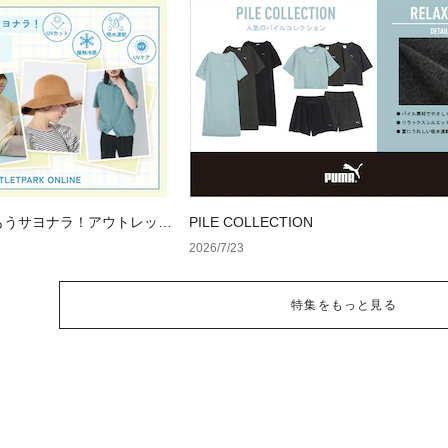
もうサヨナラ！アウトレット
PILE COLLECTION
ェア
2026/7/23
特集をもっと見る