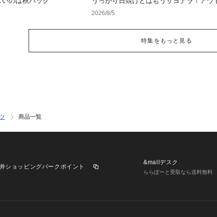
しいのは秋バッグ
うっかり日焼けとはもうサヨナラ！アウ
で見つけるUV対策ウェア
2026/8/5
特集をもっと見る
ツ
商品一覧
&mallデスク
井ショッピングパークポイント
ららぽーと受取なら送料無料