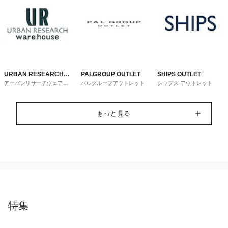
URBAN RESEARCH
PALGROUP OUTLET
SHIPS OUTLET
アーバンリサーチウェアハ
パルグループアウトレット
シップス アウトレット
ware house
ウス
もっと見る
特集