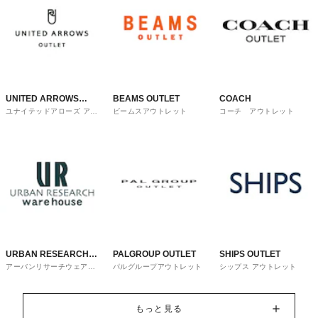
UNITED ARROWS
BEAMS OUTLET
COACH
ユナイテッドアローズ アウ
ビームスアウトレット
コーチ アウトレット
OUTLET
トレット
URBAN RESEARCH
PALGROUP OUTLET
SHIPS OUTLET
アーバンリサーチウェアハ
パルグループアウトレット
シップス アウトレット
ware house
ウス
もっと見る