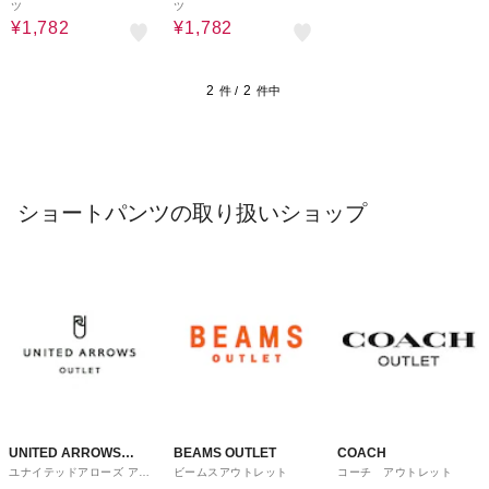
ツ
ツ
¥1,782
¥1,782
2
2
件 /
件中
ショートパンツの取り扱いショップ
UNITED ARROWS
BEAMS OUTLET
COACH
ユナイテッドアローズ アウ
ビームスアウトレット
コーチ アウトレット
OUTLET
トレット