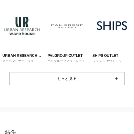
URBAN RESEARCH
PALGROUP OUTLET
SHIPS OUTLET
アーバンリサーチウェアハ
パルグループアウトレット
シップス アウトレット
ware house
ウス
もっと見る
特集