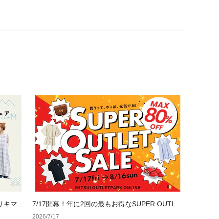
りキマる
7/17開幕！年に2回の最もお得なSUPER OUTLE
T SALE
2026/7/17