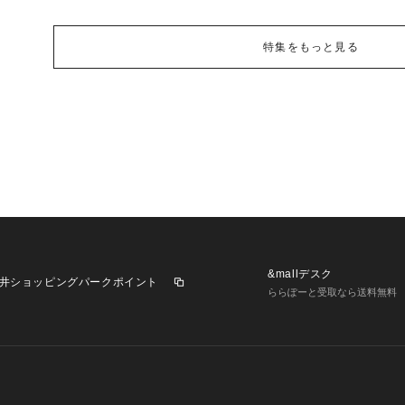
特集をもっと見る
&mallデスク
井ショッピングパークポイント
ららぽーと受取なら送料無料