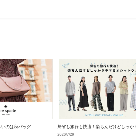
しいのは秋バッグ
帰省も旅行も快適！楽ちんだけどしっか
オシャレウェア特集
2026/7/29