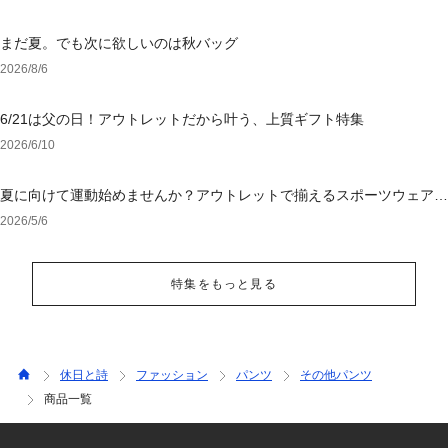
まだ夏。でも次に欲しいのは秋バッグ
2026/8/6
6/21は父の日！アウトレットだから叶う、上質ギフト特集
2026/6/10
夏に向けて運動始めませんか？アウトレットで揃えるスポーツウェア＆
シューズ
2026/5/6
特集をもっと見る
休日と詩
ファッション
パンツ
その他パンツ
商品一覧