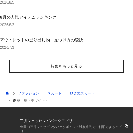
ェア
2026/8/5
8月の人気アイテムランキング
2026/8/3
アウトレットの掘り出し物！見つけ方の秘訣
2026/7/3
特集をもっと見る
ファッション
スカート
ひざ丈スカート
商品一覧（ホワイト）
三井ショッピングパークアプリ
全国の三井ショッピングパークポイント対象施設でご利用できるアプ
リ