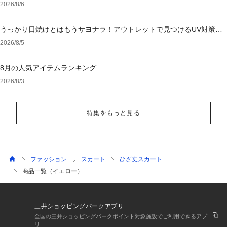
2026/8/6
うっかり日焼けとはもうサヨナラ！アウトレットで見つけるUV対策ウ
ェア
2026/8/5
8月の人気アイテムランキング
2026/8/3
特集をもっと見る
ファッション
スカート
ひざ丈スカート
商品一覧（イエロー）
三井ショッピングパークアプリ
全国の三井ショッピングパークポイント対象施設でご利用できるアプ
リ