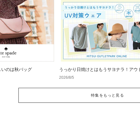
しいのは秋バッグ
うっかり日焼けとはもうサヨナラ！アウ
で見つけるUV対策ウェア
2026/8/5
特集をもっと見る