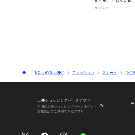
まだ夏。でも次に欲
2026/8/6
NOLLEY'S LIGHT
ファッション
スカート
ひざ
三井ショッピングパークアプリ
三
全国の三井ショッピングパークポイント
対象施設でご利用できるアプリ