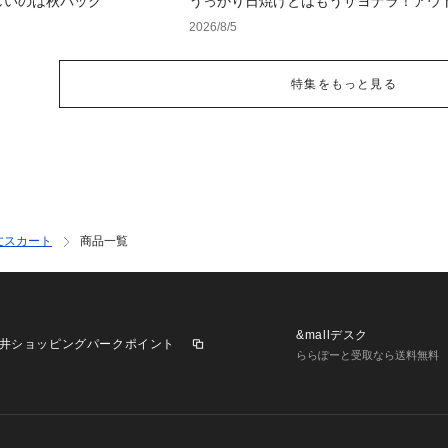
しいのは秋バッグ
うっかり日焼けとはもうサヨナラ！アウ
で見つけるUV対策ウェア
2026/8/5
特集をもっと見る
丈スカート
商品一覧
&mallデスク
井ショッピングパークポイント
ららぽーと受取なら送料無料