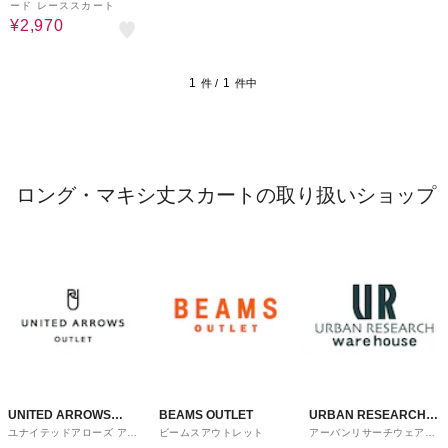
ード レーススカート
¥2,970
1
1
件 /
件中
ロング・マキシ丈スカートの取り扱いショップ
UNITED ARROWS
BEAMS OUTLET
URBAN RESEARCH
ユナイテッドアローズ アウ
ビームスアウトレット
アーバンリサーチウェアハ
OUTLET
ware house
トレット
ウス