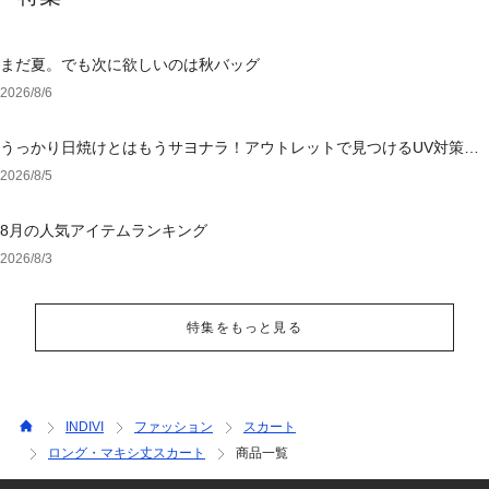
まだ夏。でも次に欲しいのは秋バッグ
2026/8/6
うっかり日焼けとはもうサヨナラ！アウトレットで見つけるUV対策ウ
ェア
2026/8/5
8月の人気アイテムランキング
2026/8/3
特集をもっと見る
INDIVI
ファッション
スカート
ロング・マキシ丈スカート
商品一覧