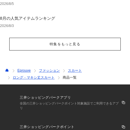
ェア
2026/8/5
8月の人気アイテムランキング
2026/8/3
特集をもっと見る
Eprouve
ファッション
スカート
ロング・マキシ丈スカート
商品一覧
三井ショッピングパークアプリ
全国の三井ショッピングパークポイント対象施設でご利用できるアプ
リ
三井ショッピングパークポイント