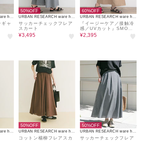
50%OFF
60%OFF
re ho
URBAN RESEARCH ware ho
URBAN RESEARCH ware ho
use
use
ンギャ
サッカーチェックフレア
『イージーケア／接触冷
スカート
感／UVカット』SMOOT
H LINEN TOUCH ラッ
¥3,495
¥2,395
プスカート
50%OFF
50%OFF
re ho
URBAN RESEARCH ware ho
URBAN RESEARCH ware ho
use
use
コットン楊柳フレアスカ
サッカーチェックフレア