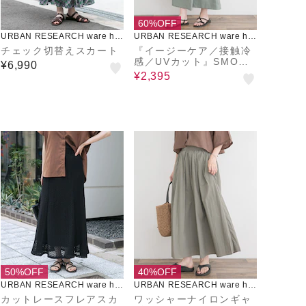
60%OFF
URBAN RESEARCH ware ho
URBAN RESEARCH ware ho
use
use
チェック切替えスカート
『イージーケア／接触冷
感／UVカット』SMOOT
¥6,990
H LINEN TOUCH ラッ
¥2,395
プスカート
50%OFF
40%OFF
URBAN RESEARCH ware ho
URBAN RESEARCH ware ho
use
use
カットレースフレアスカ
ワッシャーナイロンギャ