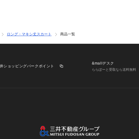
ロング・マキシ丈スカート
商品一覧
&mallデスク
井ショッピングパークポイント
ららぽーと受取なら送料無料
業施設一覧
三井不動産が展開する商業施設への出店をご検討の方へ
意
個人情報保護方針
個人情報の取り扱いについて
利用者情