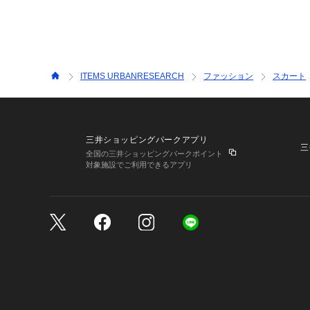
ITEMS URBANRESEARCH
ファッション
スカート
三井ショッピングパークアプリ
三
全国の三井ショッピングパークポイント
対象施設でご利用できるアプリ
三井不動産が展開する商
サイトのご利用上の注