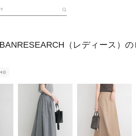
？
 URBANRESEARCH（レディー
H