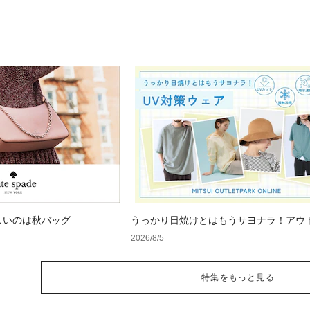
しいのは秋バッグ
うっかり日焼けとはもうサヨナラ！アウ
で見つけるUV対策ウェア
2026/8/5
特集をもっと見る