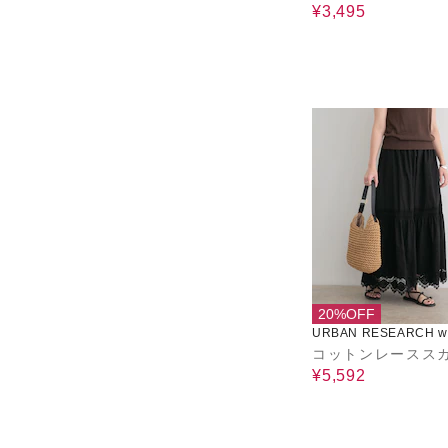
¥3,495
20%OFF
URBAN RESEARCH wa
use
コットンレースス
¥5,592