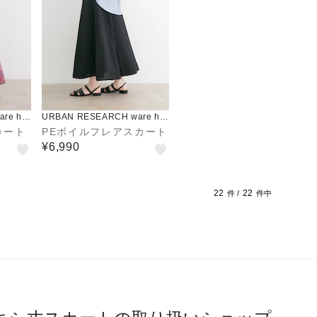
re ho
URBAN RESEARCH ware ho
use
カート
PEボイルフレアスカート
¥6,990
22
22
件 /
件中