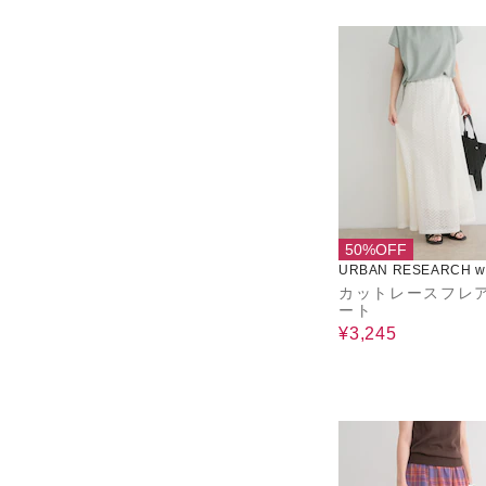
50%OFF
URBAN RESEARCH wa
use
カットレースフレ
ート
¥3,245