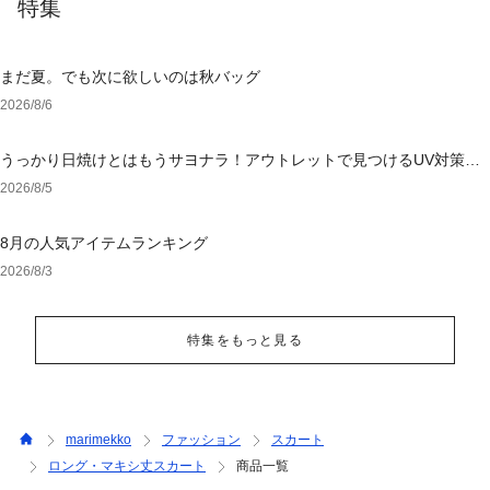
特集
まだ夏。でも次に欲しいのは秋バッグ
2026/8/6
うっかり日焼けとはもうサヨナラ！アウトレットで見つけるUV対策ウ
ェア
2026/8/5
8月の人気アイテムランキング
2026/8/3
特集をもっと見る
marimekko
ファッション
スカート
ロング・マキシ丈スカート
商品一覧